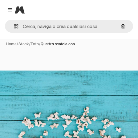
Magnific
Close menu
Cerca 
Home
/
Stock
/
Foto
/
Quattro scatole con …