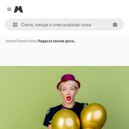
Magnific
Close menu
Cerca 
Home
/
Stock
/
Foto
/
Ragazza bionda giova…