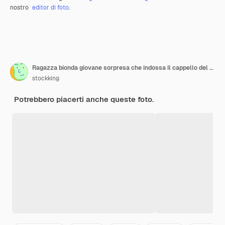
nostro
editor di foto
.
Ragazza bionda giovane sorpresa che indossa il cappello del partito che sta dietro i palloncini che guarda l'obbiettivo isolato su priorità bassa verde oliva
stockking
Potrebbero piacerti anche queste foto.