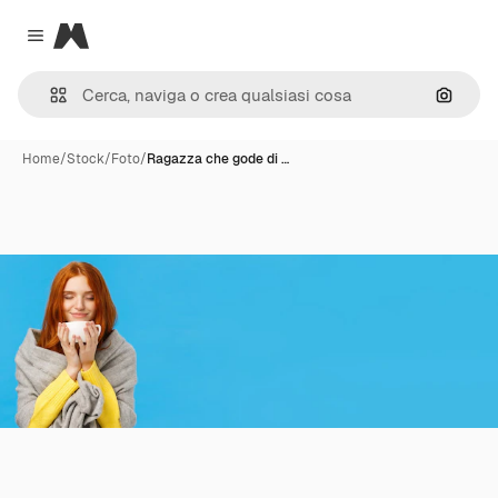
Magnific
Close menu
Cerca 
Home
/
Stock
/
Foto
/
Ragazza che gode di …