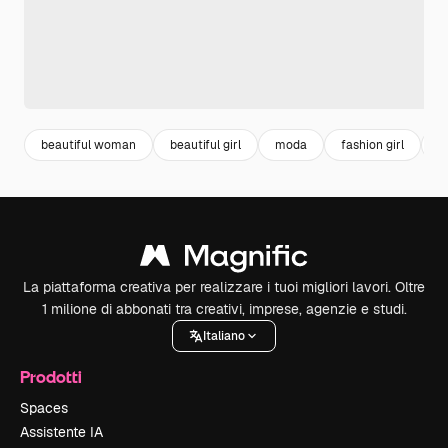
beautiful woman
beautiful girl
moda
fashion girl
p
La piattaforma creativa per realizzare i tuoi migliori lavori. Oltre
1 milione di abbonati tra creativi, imprese, agenzie e studi.
Italiano
Prodotti
Spaces
Assistente IA