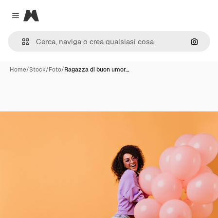
Magnific
Close menu
Cerca 
Home
/
Stock
/
Foto
/
Ragazza di buon umor…