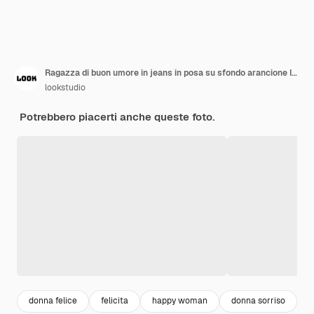
Ragazza di buon umore in jeans in posa su sfondo arancione Incantevole signora nera che balla con palloncini da festa
lookstudio
Potrebbero piacerti anche queste foto.
donna felice
felicita
happy woman
donna sorriso
r