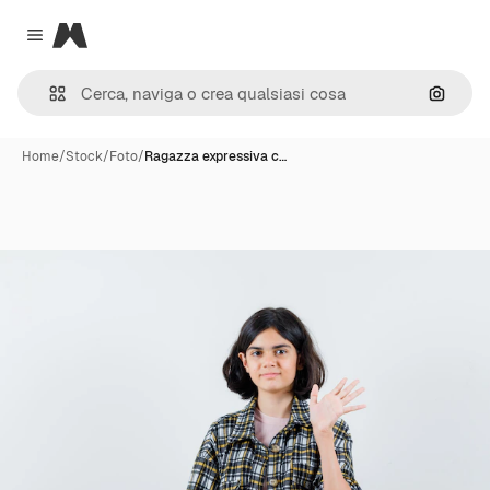
Magnific
Close menu
Cerca 
Home
/
Stock
/
Foto
/
Ragazza expressiva c…