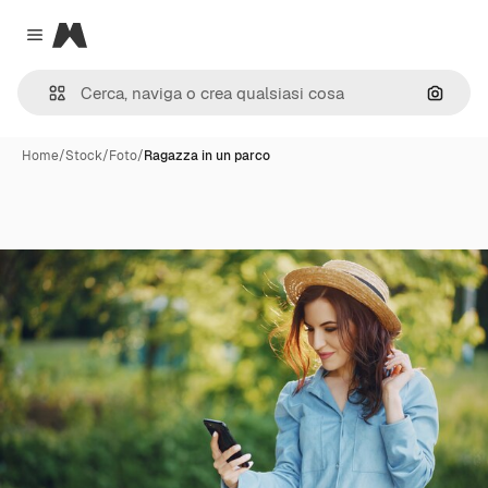
Magnific
Close menu
Cerca 
Home
/
Stock
/
Foto
/
Ragazza in un parco