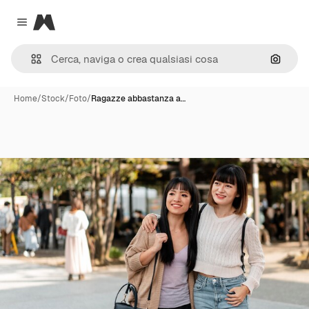
Magnific
Close menu
Cerca 
Home
/
Stock
/
Foto
/
Ragazze abbastanza a…