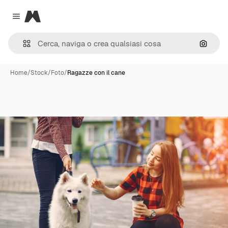
Magnific
Close menu
Cerca 
Home
/
Stock
/
Foto
/
Ragazze con il cane