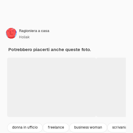
Ragioniera a casa
Holiak
Potrebbero piacerti anche queste foto.
donna in ufficio
freelance
business woman
scrivania