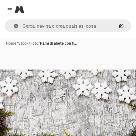
Magnific
Close menu
Cerca 
Home
/
Stock
/
Foto
/
Rami di abete con fi…