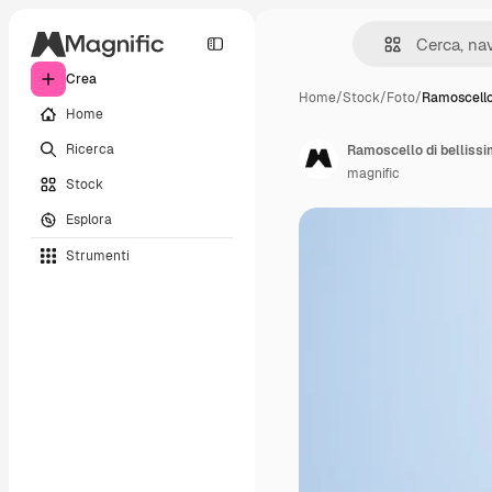
Crea
Home
/
Stock
/
Foto
/
Ramoscello 
Home
Ricerca
Ramoscello di bellissim
magnific
Stock
Esplora
Strumenti