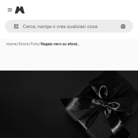
Magnific
Close menu
Cerca 
Home
/
Stock
/
Foto
/
Regalo nero su sfond…