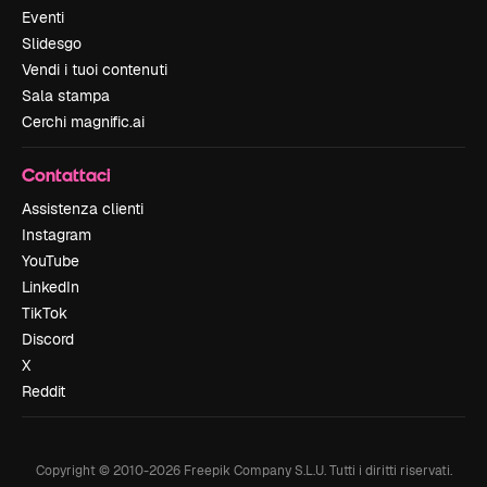
Eventi
Slidesgo
Vendi i tuoi contenuti
Sala stampa
Cerchi magnific.ai
Contattaci
Assistenza clienti
Instagram
YouTube
LinkedIn
TikTok
Discord
X
Reddit
Copyright © 2010-
2026
Freepik Company S.L.U.
Tutti i diritti riservati
.