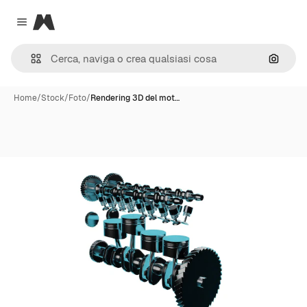
Magnific
Close menu
Cerca 
Home
/
Stock
/
Foto
/
Rendering 3D del mot…