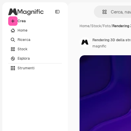
Crea
Home
/
Stock
/
Foto
/
Rendering 
Home
Ricerca
Rendering 3D della str
magnific
Stock
Esplora
Strumenti