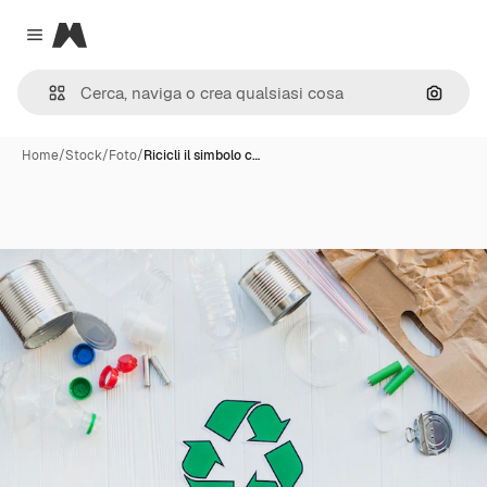
Magnific
Close menu
Cerca 
Home
/
Stock
/
Foto
/
Ricicli il simbolo c…