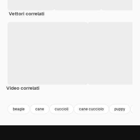
Vettori correlati
Video correlati
Premium
Premium
Premium
Premium
beagle
cane
cuccioli
cane cucciolo
puppy
an