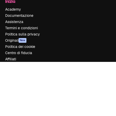
Inizia
Academy
Documentazione
Assistenza
Termini e condizioni
Politica sulla privacy
Originali
New
Politica dei cookie
Centro di fiducia
Affiliati
Aziende
Azienda
Prezzi
Chi siamo
Recensioni
Lavora con noi
Cerca tendenze