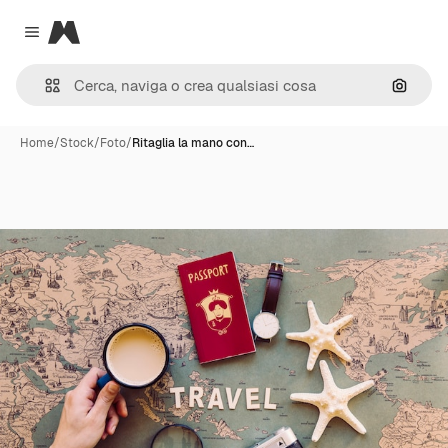
Magnific
Close menu
Cerca 
Home
/
Stock
/
Foto
/
Ritaglia la mano con…