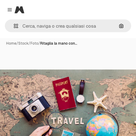
Magnific
Close menu
Cerca 
Home
/
Stock
/
Foto
/
Ritaglia la mano con…