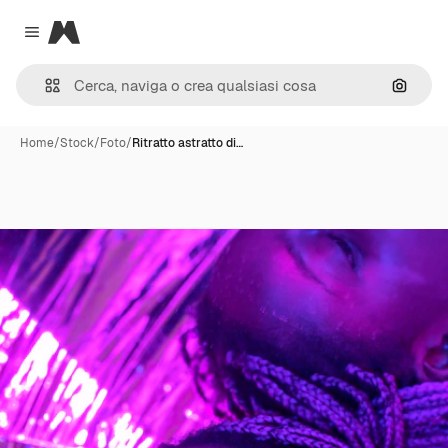
Magnific
Close menu
Cerca 
Home
/
Stock
/
Foto
/
Ritratto astratto di…