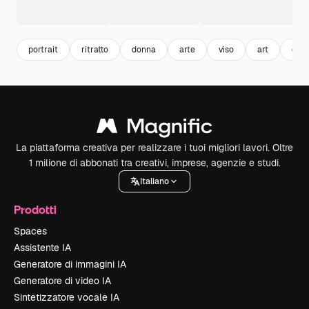
portrait
ritratto
donna
arte
viso
art
este
La piattaforma creativa per realizzare i tuoi migliori lavori. Oltre
1 milione di abbonati tra creativi, imprese, agenzie e studi.
Italiano
Prodotti
Spaces
Assistente IA
Generatore di immagini IA
Generatore di video IA
Sintetizzatore vocale IA