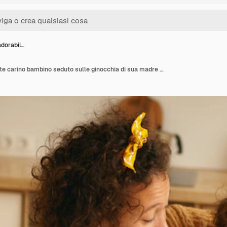
adorabil…
Ritratto di adorabilmente carino bambino seduto sulle ginocchia di sua madre con gli occhiali. Mamma felice che mangia il caffè del mattino in cucina mentre il figlio gioca con la ferrovia impostata sul tavolo. Congedo parentale e maternità