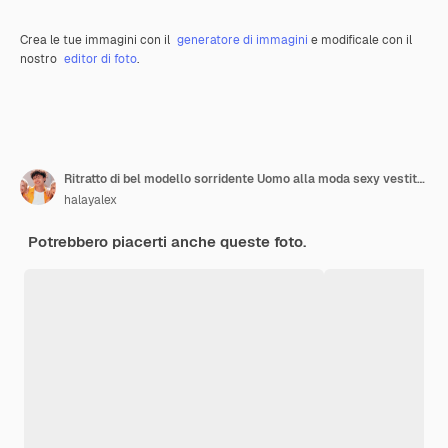
Crea le tue immagini con il
generatore di immagini
e modificale con il
nostro
editor di foto
.
Ritratto di bel modello sorridente Uomo alla moda sexy vestito in camicia e pantaloni Moda uomo hipster in posa vicino al muro blu in studio isolato
halayalex
Potrebbero piacerti anche queste foto.