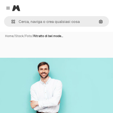
Magnific
Close menu
Cerca 
Home
/
Stock
/
Foto
/
Ritratto di bel mode…