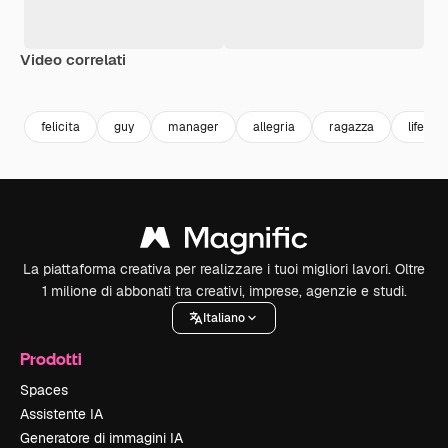
Video correlati
Premium
Premium
Premium
Premium
felicita
guy
manager
allegria
ragazza
lifestyl
La piattaforma creativa per realizzare i tuoi migliori lavori. Oltre
1 milione di abbonati tra creativi, imprese, agenzie e studi.
Italiano
Prodotti
Spaces
Assistente IA
Generatore di immagini IA