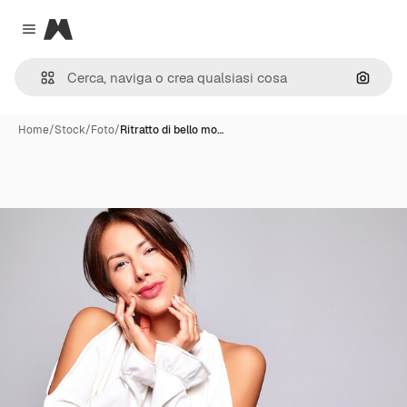
Magnific
Close menu
Cerca 
Home
/
Stock
/
Foto
/
Ritratto di bello mo…