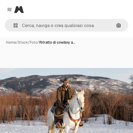
Magnific
Close menu
Cerca 
Home
/
Stock
/
Foto
/
Ritratto di cowboy a…