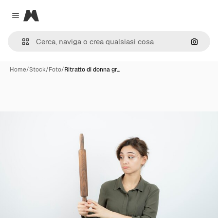
Magnific
Close menu
Cerca 
Home
/
Stock
/
Foto
/
Ritratto di donna gr…