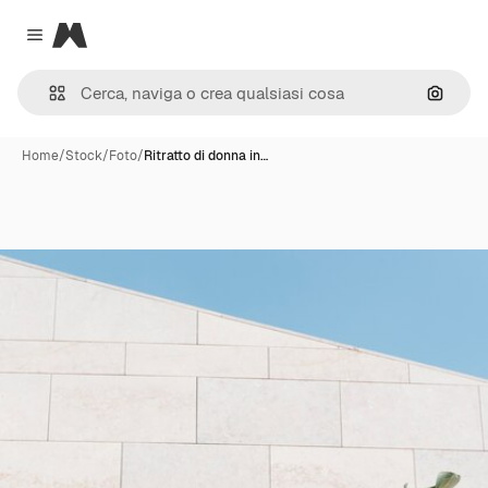
Magnific
Close menu
Cerca 
Home
/
Stock
/
Foto
/
Ritratto di donna in…