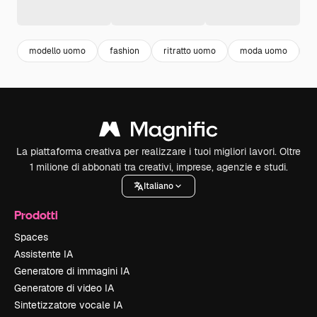
modello uomo
fashion
ritratto uomo
moda uomo
u
La piattaforma creativa per realizzare i tuoi migliori lavori. Oltre
1 milione di abbonati tra creativi, imprese, agenzie e studi.
Italiano
Prodotti
Spaces
Assistente IA
Generatore di immagini IA
Generatore di video IA
Sintetizzatore vocale IA