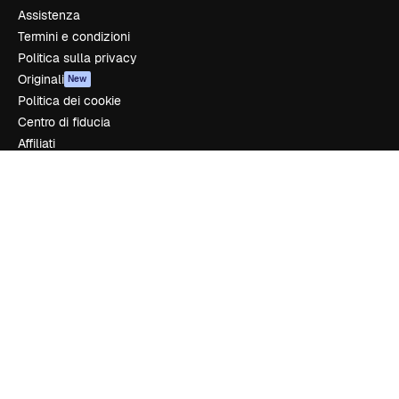
Assistenza
Termini e condizioni
Politica sulla privacy
Originali
New
Politica dei cookie
Centro di fiducia
Affiliati
Aziende
Azienda
Prezzi
Chi siamo
Recensioni
Lavora con noi
Cerca tendenze
Blog
Eventi
Slidesgo