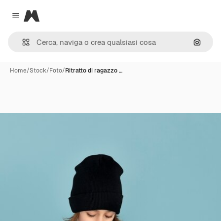
Magnific
Close menu
Cerca 
Home
/
Stock
/
Foto
/
Ritratto di ragazzo …