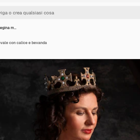
 regina m…
ievale con calice e bevanda