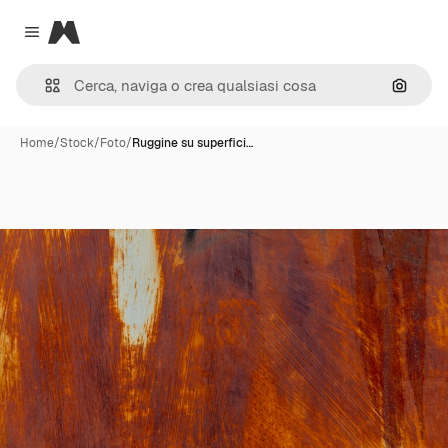
Magnific
Close menu
Cerca 
Home
/
Stock
/
Foto
/
Ruggine su superfici…