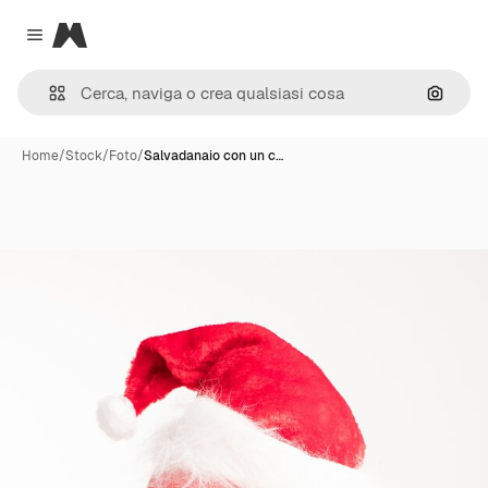
Magnific
Close menu
Cerca 
Home
/
Stock
/
Foto
/
Salvadanaio con un c…