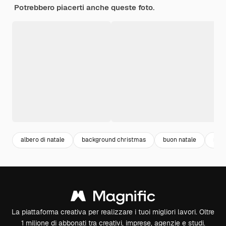
Potrebbero piacerti anche queste foto.
albero di natale
background christmas
buon natale
nata
La piattaforma creativa per realizzare i tuoi migliori lavori. Oltre
1 milione di abbonati tra creativi, imprese, agenzie e studi.