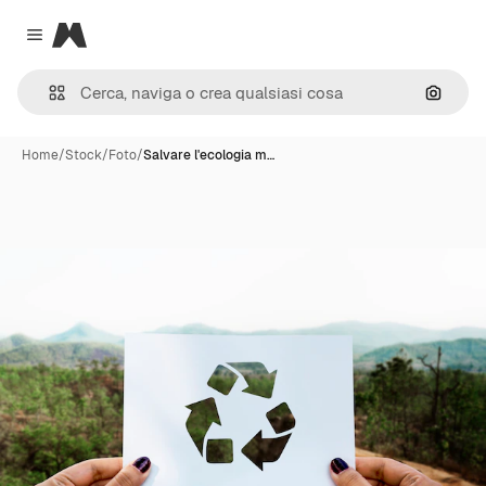
Magnific
Close menu
Cerca 
Home
/
Stock
/
Foto
/
Salvare l'ecologia m…