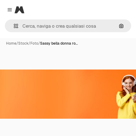
Magnific
Close menu
Cerca 
Home
/
Stock
/
Foto
/
Sassy bella donna ro…