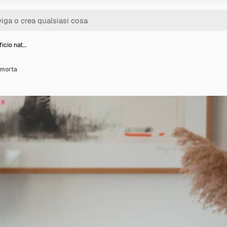
ficio nat…
 morta