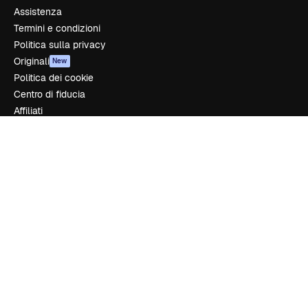
Assistenza
Termini e condizioni
Politica sulla privacy
Originali
New
Politica dei cookie
Centro di fiducia
Affiliati
Aziende
Azienda
Prezzi
Chi siamo
Recensioni
Lavora con noi
Cerca tendenze
Blog
Eventi
Slidesgo