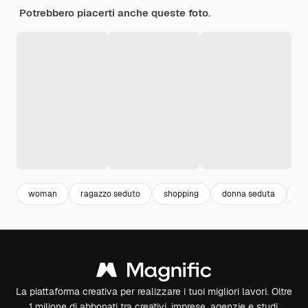
Potrebbero piacerti anche queste foto.
woman
ragazzo seduto
shopping
donna seduta
po
La piattaforma creativa per realizzare i tuoi migliori lavori. Oltre
1 milione di abbonati tra creativi, imprese, agenzie e studi.