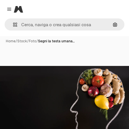
Magnific
Close menu
Cerca 
Home
/
Stock
/
Foto
/
Segni la testa umana…