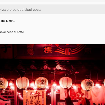
agno lumin…
o al neon di notte