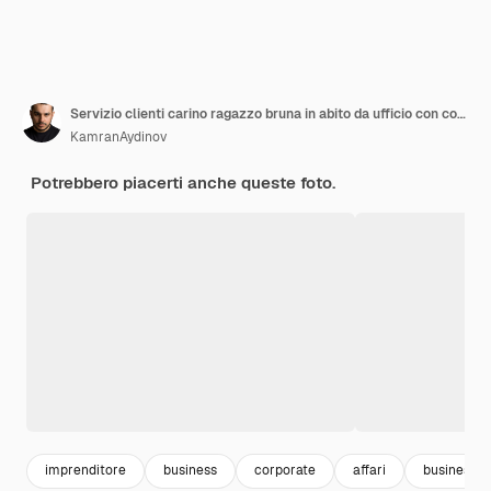
Servizio clienti carino ragazzo bruna in abito da ufficio con computer e auricolare tenendo la penna
KamranAydinov
Potrebbero piacerti anche queste foto.
imprenditore
business
corporate
affari
business 