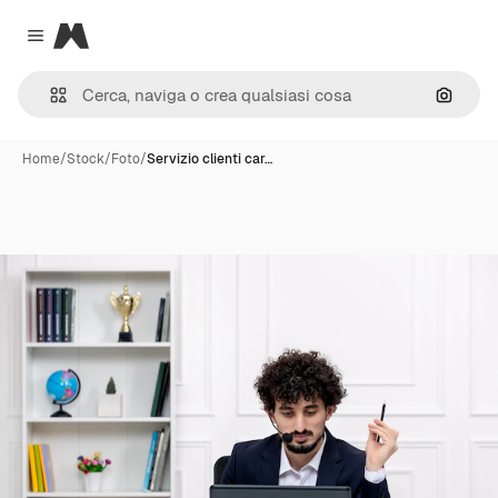
Magnific
Close menu
Cerca 
Home
/
Stock
/
Foto
/
Servizio clienti car…