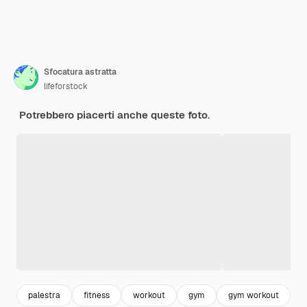
Sfocatura astratta
lifeforstock
Potrebbero piacerti anche queste foto.
palestra
fitness
workout
gym
gym workout
p