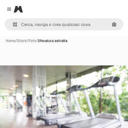
Magnific
Close menu
Cerca 
Home
/
Stock
/
Foto
/
Sfocatura astratta