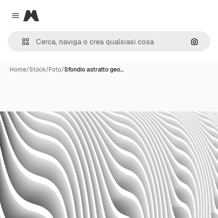
Magnific
Close menu
Cerca 
Home
/
Stock
/
Foto
/
Sfondio astratto geo…