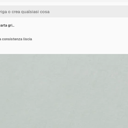
carta gri…
 a consistenza liscia