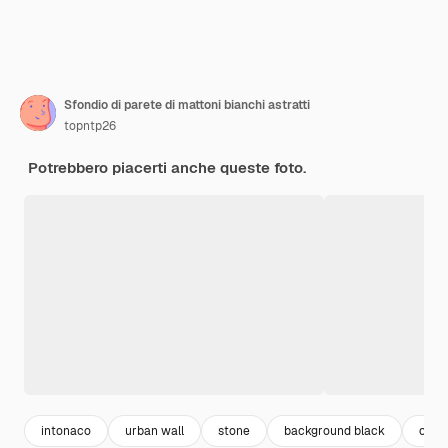
Sfondio di parete di mattoni bianchi astratti
topntp26
Potrebbero piacerti anche queste foto.
intonaco
urban wall
stone
background black
cem