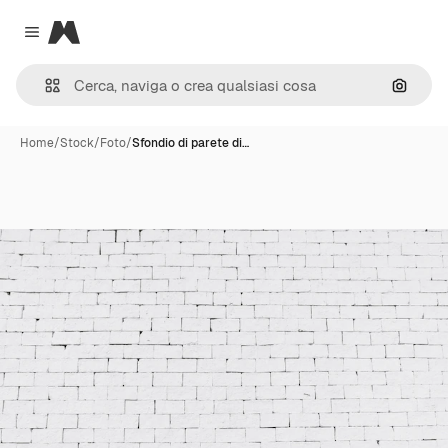
Magnific
Close menu
Cerca 
Home
/
Stock
/
Foto
/
Sfondio di parete di…