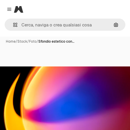
Magnific
Close menu
Cerca 
Home
/
Stock
/
Foto
/
Sfondio estetico con…