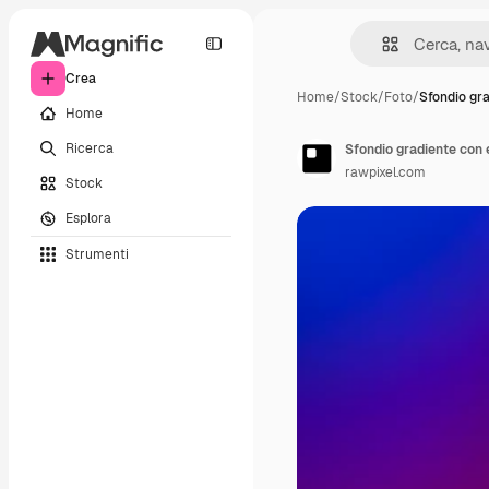
Crea
Home
/
Stock
/
Foto
/
Sfondio gr
Home
Ricerca
Sfondio gradiente con 
rawpixel.com
Stock
Esplora
Strumenti