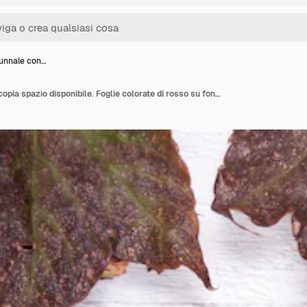
unnale con…
Sfondo autunnale con copia spazio disponibile. Foglie colorate di rosso su fondo di legno bianco