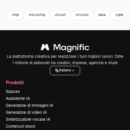
Premium
Premium
Premium
Premium
chip
microchip
circuit
circuito
data
cyber
La piattaforma creativa per realizzare i tuoi migliori lavori. Oltre
1 milione di abbonati tra creativi, imprese, agenzie e studi.
Italiano
Prodotti
Spaces
Assistente IA
Generatore di immagini IA
Generatore di video IA
Sintetizzatore vocale IA
Contenuti stock