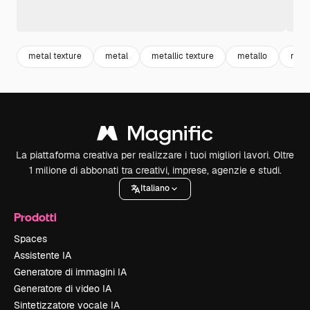
metal texture
metal
metallic texture
metallo
meta
La piattaforma creativa per realizzare i tuoi migliori lavori. Oltre
1 milione di abbonati tra creativi, imprese, agenzie e studi.
Italiano
Prodotti
Spaces
Assistente IA
Generatore di immagini IA
Generatore di video IA
Sintetizzatore vocale IA