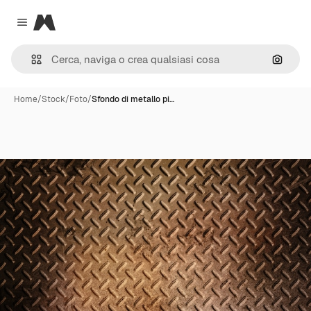
Magnific
Close menu
Cerca 
Home
/
Stock
/
Foto
/
Sfondo di metallo pi…