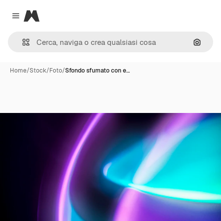
Magnific
Close menu
Cerca 
Home
/
Stock
/
Foto
/
Sfondo sfumato con e…