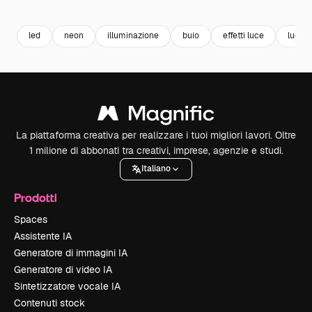
Premium
Premium
Premium
Premium
Generato da
led
neon
illuminazione
buio
effetti luce
luce
La piattaforma creativa per realizzare i tuoi migliori lavori. Oltre
1 milione di abbonati tra creativi, imprese, agenzie e studi.
Italiano
Prodotti
Spaces
Assistente IA
Generatore di immagini IA
Generatore di video IA
Sintetizzatore vocale IA
Contenuti stock