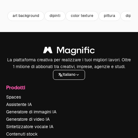
Premium
Premium
Premium
Premium
art background
dipinti
color texture
pittura
diping
La piattaforma creativa per realizzare i tuoi migliori lavori. Oltre
1 milione di abbonati tra creativi, imprese, agenzie e studi.
Italiano
Prodotti
Spaces
Assistente IA
Generatore di immagini IA
Generatore di video IA
Sintetizzatore vocale IA
Contenuti stock