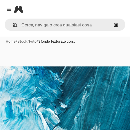
Magnific
Close menu
Cerca 
Home
/
Stock
/
Foto
/
Sfondo texturato con…