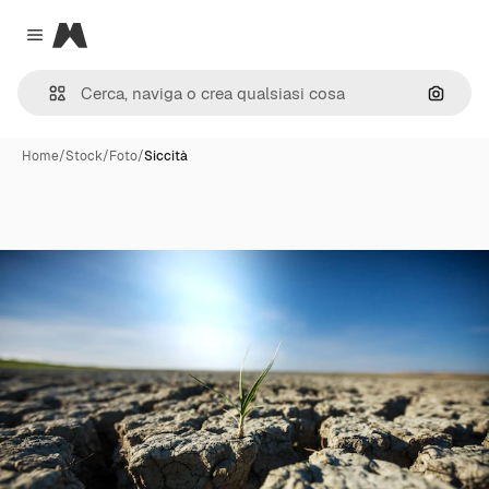
Magnific
Close menu
Cerca 
Home
/
Stock
/
Foto
/
Siccità