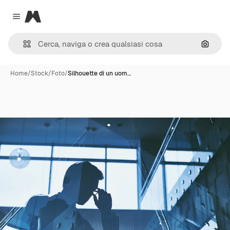
Magnific
Close menu
Cerca 
Home
/
Stock
/
Foto
/
Silhouette di un uom…