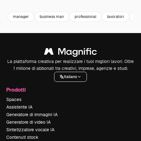
Premium
Premium
Premium
Premium
Generato da
manager
business man
professional
lavoratori
bus
La piattaforma creativa per realizzare i tuoi migliori lavori. Oltre
1 milione di abbonati tra creativi, imprese, agenzie e studi.
Italiano
Prodotti
Spaces
Assistente IA
Generatore di immagini IA
Generatore di video IA
Sintetizzatore vocale IA
Contenuti stock